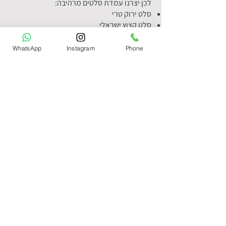
לכן יצרנו עמדת סלטים מרהיבה:
סלט ירוק טרי
סלט קצוץ ישראלי
סלטים צבעוניים כמו גזר, כרוב, תירס, עגבניות
שרי
WhatsApp
Instagram
Phone
תוספות: טונה, זיתים, גרעינים, קרוטונים
מבחר רטבים
הכול חתוך במקום, מסודר בצורה יפה ונגיש
לילדים. פתרון מצוין למי שרוצה אירוע מאוזן
ובריא.