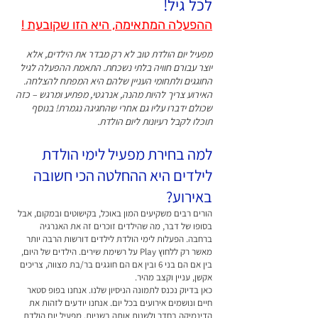
לכל גיל!
ההפעלה המתאימה, היא הזו שקובעת !
מפעיל יום הולדת טוב לא רק מבדר את הילדים, אלא
יוצר עבורם חוויה בלתי נשכחת. התאמת ההפעלה לגיל
החוגגים ולתחומי העניין שלהם היא המפתח להצלחה.
האירוע צריך להיות מהנה, אנרגטי, מפתיע ומרגש – כזה
שכולם ידברו עליו גם אחרי שהחגיגה נגמרת! בנוסף
תוכלו
לקבל רעיונות ליום הולדת.
למה בחירת מפעיל לימי הולדת
לילדים היא ההחלטה הכי חשובה
באירוע?
הורים רבים משקיעים המון באוכל, בקישוטים ובמקום, אבל
בסופו של דבר, מה שהילדים זוכרים זה את האנרגיה
ברחבה. הפעלות לימי הולדת לילדים דורשות הרבה יותר
מאשר רק ללחוץ Play על רשימת שירים. הילדים של היום,
בין אם הם בני 6 ובין אם הם חוגגים בר/בת מצווה, צריכים
אקשן, עניין וקצב מהיר.
כאן בדיוק נכנס לתמונה הניסיון שלנו. אנחנו בפופ סטאר
חיים ונושמים אירועים בכל יום. אנחנו יודעים לזהות את
הדינמיקה בחדר ולשנות אותה בשניות. מפעיל יום הולדת