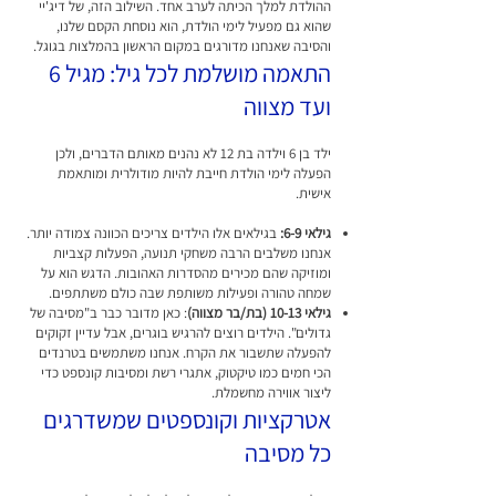
ההולדת למלך הכיתה לערב אחד. השילוב הזה, של דיג'יי
שהוא גם מפעיל לימי הולדת, הוא נוסחת הקסם שלנו,
והסיבה שאנחנו מדורגים במקום הראשון בהמלצות בגוגל.
התאמה מושלמת לכל גיל: מגיל 6
ועד מצווה
ילד בן 6 וילדה בת 12 לא נהנים מאותם הדברים, ולכן
הפעלה לימי הולדת חייבת להיות מודולרית ומותאמת
אישית.
גילאי 6-9:
בגילאים אלו הילדים צריכים הכוונה צמודה יותר.
אנחנו משלבים הרבה משחקי תנועה, הפעלות קצביות
ומוזיקה שהם מכירים מהסדרות האהובות. הדגש הוא על
שמחה טהורה ופעילות משותפת שבה כולם משתתפים.
גילאי 10-13 (בת/בר מצווה)
: כאן מדובר כבר ב"מסיבה של
גדולים". הילדים רוצים להרגיש בוגרים, אבל עדיין זקוקים
להפעלה שתשבור את הקרח. אנחנו משתמשים בטרנדים
הכי חמים כמו טיקטוק, אתגרי רשת ומסיבות קונספט כדי
ליצור אווירה מחשמלת.
אטרקציות וקונספטים שמשדרגים
כל מסיבה