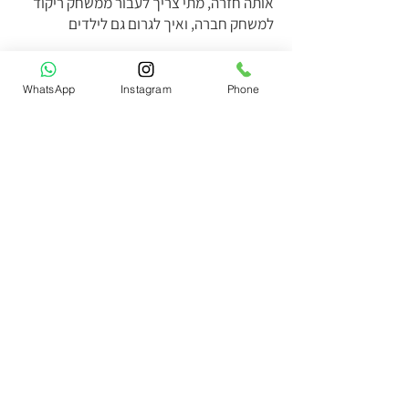
אותה חזרה, מתי צריך לעבור ממשחק ריקוד
למשחק חברה, ואיך לגרום גם לילדים
WhatsApp
Instagram
Phone
למי מתאים לקחת הפעלות לילדים בימי
הולדת
התשובה פשוטה: לכל הורה שרוצה "ראש
שקט" וילדים מאושרים. שירות של מפעיל לימי
הולדת לילדים מתאים לטווח גילאים רחב
מאוד, כאשר לכל גיל יש את השפה שלו:
גילאי 6-8 (כיתות א'-ג'):
בגילאים אלו הילדים
זקוקים להפעלה מובנית מאוד. הם אוהבים
משחקי תנועה, הפעלות עם אביזרים, ותחרויות
נושאות פרסים.
גילאי 9-11 (כיתות ד'-ה'):
כאן הילדים כבר
מרגישים "גדולים". ההפעלה חייבת להיות
קולית (Cool), מבוססת על טרנדים כמו Just