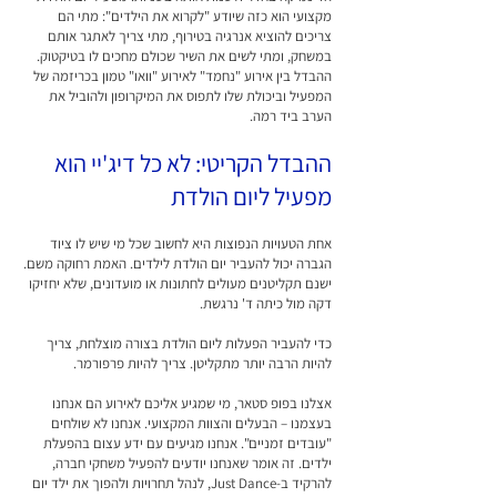
מקצועי הוא כזה שיודע "לקרוא את הילדים": מתי הם
צריכים להוציא אנרגיה בטירוף, מתי צריך לאתגר אותם
במשחק, ומתי לשים את השיר שכולם מחכים לו בטיקטוק.
ההבדל בין אירוע "נחמד" לאירוע "וואו" טמון בכריזמה של
המפעיל וביכולת שלו לתפוס את המיקרופון ולהוביל את
הערב ביד רמה.
ההבדל הקריטי: לא כל דיג'יי הוא
מפעיל ליום הולדת
אחת הטעויות הנפוצות היא לחשוב שכל מי שיש לו ציוד
הגברה יכול להעביר יום הולדת לילדים. האמת רחוקה משם.
ישנם תקליטנים מעולים לחתונות או מועדונים, שלא יחזיקו
דקה מול כיתה ד' נרגשת.
כדי להעביר הפעלות ליום הולדת בצורה מוצלחת, צריך
להיות הרבה יותר מתקליטן. צריך להיות פרפורמר.
אצלנו בפופ סטאר, מי שמגיע אליכם לאירוע הם אנחנו
בעצמנו – הבעלים והצוות המקצועי. אנחנו לא שולחים
"עובדים זמניים". אנחנו מגיעים עם ידע עצום בהפעלת
ילדים. זה אומר שאנחנו יודעים להפעיל משחקי חברה,
להרקיד ב-Just Dance, לנהל תחרויות ולהפוך את ילד יום