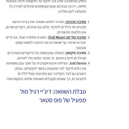
כחלק מהחשיבה שלנו איך להקל על הלקוחות ולתת מעטפת
מלאה, ריכזנו עבורכם מגוון קונספטים שיכולים לשדרג כל
הפעלות ליום הולדת:
מסיבת אוזניות:
הטרנד הלוהט שפותר את בעיית הרעש
ומכניס את הילדים לטירוף. כולם עם אוזניות, רוקדים ושרים,
ואין תלונות מהשכנים.
מסיבת פול מון (Full Moon)
: תאורת אולטרה סגול, אביזרים
זוהרים ואיפור גוף שהופכים את הרחבה למשהו קסום
וצבעוני.
מסיבת טיקטוק:
הפעלה שמבוססת על הריקודים והטרנדים
שהילדים חיים ביומיום. זה מחבר אותם מיד לאירוע.
Just Dance
: פעילות אינטראקטיבית על מסך ענק שסוחפת
את כולם לרקוד לפי התנועות.בנוסף להפעלות, אנחנו
דואגים גם לצד הקולינרי עם פתרונות אוכל לילדים
ולמבוגרים, כך שאתם מקבלים מעטפת שלמה במקום אחד.
טבלת השוואה: דיג'יי רגיל מול
מפעיל של פופ סטאר