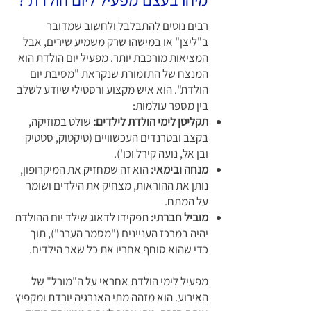
רבים נוטים להתבלבל ולחשוב שמדובר
ב"ליצן" או במישהו שרק משמיע שירים, אבל
המציאות מורכבת יותר. מפעיל יום הולדת הוא
המנצח של התזמורת שנקראת "מסיבת יום
הולדת". הוא איש מקצוע ורסטילי שיודע לשלב
בין מספר עולמות:
תקליטן לימי הולדת לילדים:
שולט במוזיקה,
בקצב ובטרנדים העכשוויים (טיקטוק, סטטיק
ובן אל, נועה קירל וכו').
מנחה ובימאי:
הוא זה שמחזיק את המיקרופון,
נותן את ההוראות, מצחיק את הילדים ושומר
על המתח.
מוביל חברתי:
תפקידו לדאוג שילד יום ההולדת
יהיה במרכז העניינים ("מסמר הערב"), תוך
כדי שהוא סוחף אחריו את כל שאר הילדים.
מפעיל לימי הולדת אחראי על ה"מורל" של
האירוע. הוא מזהה מתי האנרגיה יורדת ומקפיץ