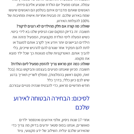
עמלה. אנחנו מפעיל יום הולדת שמגיע אליכם פיזית.
האנשים שאתם מדברים איתם בטלפון הם האנשים שיעשו
שמח באירוע שלכם. זה מבטיח אחריות אישית ומחויבות של
100% להצלחת האירוע.
שאלה: מה קורה אם חלק מהילדים לא רוצים לרקוד?
תשובה: זה בדיוק המקום שבו הניסיון שלנו בא לידי ביטוי.
כשיש הפעלה לימי הולדת מקצועית, המפעיל מזהה את
הילדים הביישנים יותר ויודע איך לקרב אותם למעגל או
לתת להם תפקיד אחר שגורם להם להרגיש שייכים, בלי
להביך אותם. האטרקציות שלנו מגוונות כך שכל ילד מוצא
את מקומו.
שאלה: כמה זמן מראש צריך להזמין מפעיל ליום הולדת?
תשובה: מכיוון שאנחנו מגיעים בעצמנו והביקוש גבוה (בכל
זאת, מקום ראשון בהמלצות), מומלץ לשריין תאריך ברגע
שיש לכם כיוון כללי, בדרך כלל
חודש-חודשיים מראש, כדי להבטיח שנהיה פנויים עבורכם.
לסיכום: הבחירה הבטוחה לאירוע
שלכם
אחרי 17 שנות ניסיון, אלפי אירועים ואינספור ילדים
מאושרים, אנחנו בפופ סטאר יודעים בדיוק מה צריך כדי
שהאירוע שלכם יצליח. השילוב של ידע מקצועי, ציוד