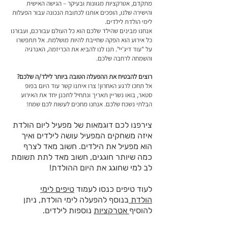
מתקדם, אטרקציות מגוונות ובעיקר – הגישה האישית
והישירה שלנו, הופכים אותנו לכתובת הנכונה עבור הפעלות
לימי הולדת לילדים.
אנחנו מבינים שהילד שלכם הוא כל העולם עבורכם, ועבורנו
כל אירוע הוא הפקה שחייבת להיות מושלמת. אל תתפשרו
על "עוד דיג'יי". תנו לנו להביא את הכריזמה, האנרגיה
והשמחה לרחבה שלכם.
רוצים להבטיח את ההפעלה הטובה ביותר לילד/ה שלכם?
אל תחכו לרגע האחרון! צרו איתנו קשר עוד היום בפופ
סטאר, בואו נשריין תאריך ונתחיל לתכנן יחד את האירוע
הבלתי נשכח שלכם. אנחנו מחכים לעשות לכם שמח!
צירפנו לכם דוגמאות של מפעיל ליום הולדת
איזה משחקים המפעיל עושה לילדים ואיך
הוא מפעיל את הילדים. חשוב מאד לצרף
כמה שיותר חוגגים, חשוב מאד לתת תשומת
לב למי שחוגג את היום ההולדת!
לעוד טיפים כנסו לעמוד
טיפים לימי
הולדת
בנוסף להפעלה לימי הולדת, ניתן
להוסיף
אטרקציות
נוספות לילדים.