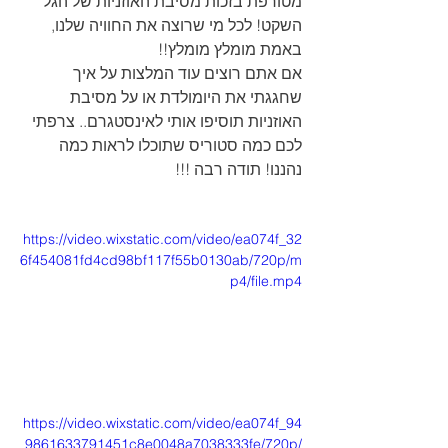
מטורפת בזכות מסיבת האוזניות של הגל 
השקט! לכל מי שרוצה את החוויה שלנו, 
באמת מומלץ מומלץ!!
אם אתם רוצים עוד המלצות על איך 
שחגגתי את היומולדת או על מסיבת 
האוזניות תוסיפו אותי לאינסטגרם.. צרפתי 
לכם כמה סטוריס שתוכלו לראות כמה 
נהננו! תודה רבה !!!
https://video.wixstatic.com/video/ea074f_32
6f454081fd4cd98bf117f55b0130ab/720p/m
p4/file.mp4
https://video.wixstatic.com/video/ea074f_94
9861633791451c8e0048a7038333fe/720p/