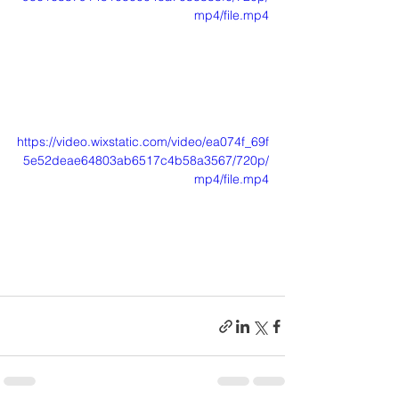
mp4/file.mp4
https://video.wixstatic.com/video/ea074f_69f
5e52deae64803ab6517c4b58a3567/720p/
mp4/file.mp4