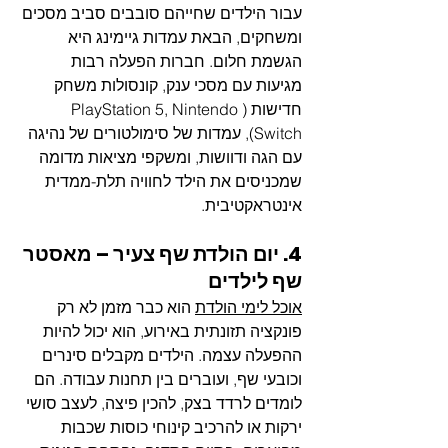
עבור הילדים שחייהם סובבים סביב מסכים 
ומשחקים, הבאת עמדות גיימינג היא 
הגשמת חלום. חברות הפעלה רבות 
מגיעות עם מסכי ענק, קונסולות משחק 
חדישות (PlayStation 5, Nintendo 
Switch), עמדות של סימולטורים של נהיגה 
עם הגה ודוושות, ומשקפי מציאות מדומה 
שמכניסים את הילד לחוויה תלת-ממדית 
אינטראקטיבית.
4. יום הולדת שף צעיר – מאסטר 
שף לילדים
אוכל לימי הולדת
 הוא כבר מזמן לא רק 
פונקציה תזונתית באירוע, הוא יכול להיות 
ההפעלה עצמה. הילדים מקבלים סינרים 
וכובעי שף, ועוברים בין תחנות עבודה. הם 
לומדים לרדד בצק, להכין פיצה, לעצב סושי 
ירקות או להרכיב קינוחי כוסות שכבות 