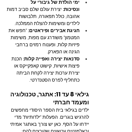
ימי הולדת של גיבורי על 
ונסיכות:
 יצירת עולם שלם סביב דמות 
אהובה, כולל תפאורה, תלבושות 
לילדים ומשימות להצלת הממלכה.
חגיגת אבירים ופיראטים:
 "חפש את 
המטמון" משודרג עם מפות, משימות 
פיזיות קלות, ופענוח רמזים ברחבי 
הגינה או הפארק.
סדנאות יצירה ואפייה קלות:
 הכנת 
פיצות אישיות, קישוט קאפקייקס או 
יצירת ערכות יצירה לקחת הביתה 
כתחליף לפרס הסטנדרטי.
גילאי 8 עד 11: אתגר, טכנולוגיה 
ומעמד חברתי
ילדים בגילאי בית הספר היסודי מחפשים 
להרגיש בוגרים. הפעלות "ילדותיות" מדי 
יידחו על הסף. כאן יש צורך באתגר אמיתי 
ובאלמנטים עכשווים שקורצים להם: