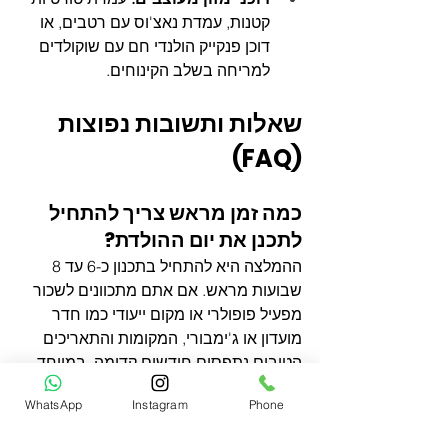
קטנות, עמדת נאצ'וס עם רטבים, או 
דוכן פנקייק הולנדי חם עם שוקולדים 
למריחה בשלב הקינוחים.
שאלות ותשובות נפוצות 
(FAQ)
כמה זמן מראש צריך להתחיל 
לתכנן את יום ההולדת?
ההמלצה היא להתחיל בתכנון כ-6 עד 8 
שבועות מראש. אם אתם מתכוונים לשכור 
מפעיל פופולרי או מקום ייעודי כמו חדר 
מועדון או ג'ימבורי, המקומות והתאריכים 
הטובים נתפסים חודשים קדימה, במיוחד 
בסופי שבוע. תכנון מוקדם יאפשר לכם גם 
WhatsApp
Instagram
Phone
לרכוש קישוטים ואביזרים אונליין במחירים 
מוזלים מבלי להילחץ מזמני המשלוח.