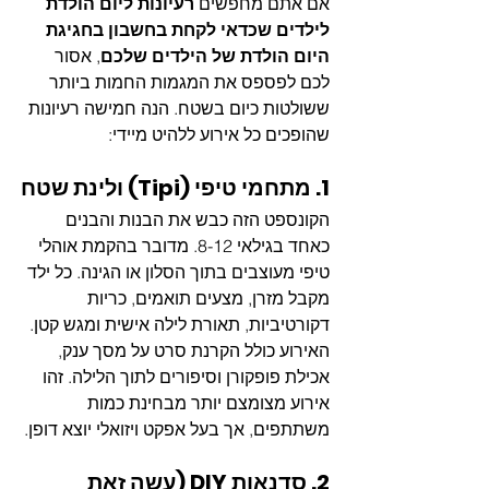
אם אתם מחפשים 
רעיונות ליום הולדת 
לילדים שכדאי לקחת בחשבון בחגיגת 
היום הולדת של הילדים שלכם
, אסור 
לכם לפספס את המגמות החמות ביותר 
ששולטות כיום בשטח. הנה חמישה רעיונות 
שהופכים כל אירוע ללהיט מיידי:
1. מתחמי טיפי (Tipi) ולינת שטח
הקונספט הזה כבש את הבנות והבנים 
כאחד בגילאי 8-12. מדובר בהקמת אוהלי 
טיפי מעוצבים בתוך הסלון או הגינה. כל ילד 
מקבל מזרן, מצעים תואמים, כריות 
דקורטיביות, תאורת לילה אישית ומגש קטן. 
האירוע כולל הקרנת סרט על מסך ענק, 
אכילת פופקורן וסיפורים לתוך הלילה. זהו 
אירוע מצומצם יותר מבחינת כמות 
משתתפים, אך בעל אפקט ויזואלי יוצא דופן.
2. סדנאות DIY (עשה זאת 