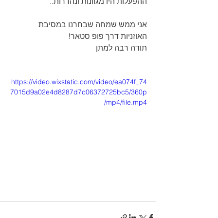
ההפעלות היו מגוונות ונהדרות..
אני ממש שמחה שבחרנו במסיבת 
האוזניות דרך פופ סטאר!
תודה רבה למתן 
https://video.wixstatic.com/video/ea074f_74
7015d9a02e4d8287d7c06372725bc5/360p
/mp4/file.mp4