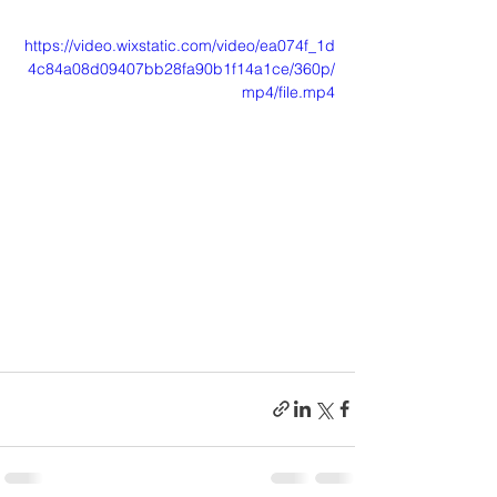
https://video.wixstatic.com/video/ea074f_1d
4c84a08d09407bb28fa90b1f14a1ce/360p/
mp4/file.mp4