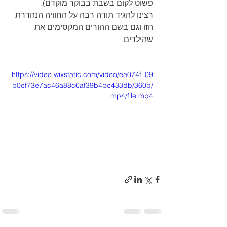
פשוט לקום בשבת בבוקר מוקדם).
רצינו להגיד תודה רבה על החוויה הנהדרת 
הזו וגם בשם ההורים המקסימים את 
שהילדים.
https://video.wixstatic.com/video/ea074f_09
b0ef73e7ac46a88c6af39b4be433db/360p/
mp4/file.mp4