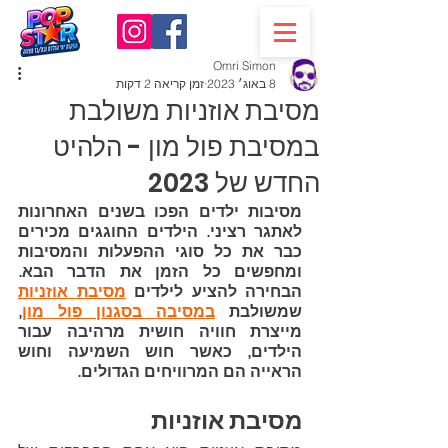
Omri Simon
8 באוג׳ 2023
זמן קריאה 2 דקות
מסיבת אוזניות משולבת
במסיבת פול מון - הלהיט
החדש של 2023
מסיבות ילדים הפכו בשנים האחרונות 
לאתגר רציני. הילדים החוגגים מכירים 
כבר את כל סוגי ההפעלות והמסיבות 
ומחפשים כל הזמן את הדבר הבא. 
הבחירה להציע לילדים 
מסיבת אוזניות
שמשולבת 
במסיבה בסגנון פול מון
, 
מייצרת חוויה חושית מרהיבה עבור 
הילדים, כאשר חוש השמיעה וחוש 
הראייה הם המרוויחים הגדולים.
מסיבת אוזניות